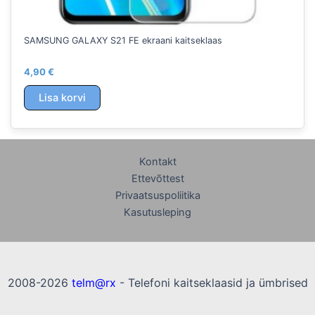
SAMSUNG GALAXY S21 FE ekraani kaitseklaas
4,90
€
Lisa korvi
Kontakt
Ettevõttest
Privaatsuspoliitika
Kasutusleping
2008-2026
telm@rx
- Telefoni kaitseklaasid ja ümbrised